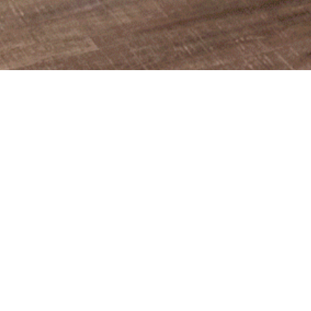
Qu'est-ce qu'une
Une maison de transition est une petite structure d’acc
détenu, afin de les aider à se réinsérer dans la société.
personnes, elle offre un cadre de vie stable et sécurisé
accompagnement personnalisé pour retrouver une aut