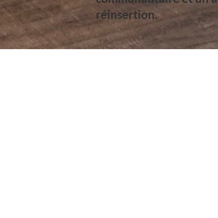
réinsertion.
 maison de transiti
ueil destinée aux personnes ayant le statut de
 Avec une capacité d’accueil de 12 à 17
, où chaque résident bénéficie d’un
onomie, accéder à un emploi ou une