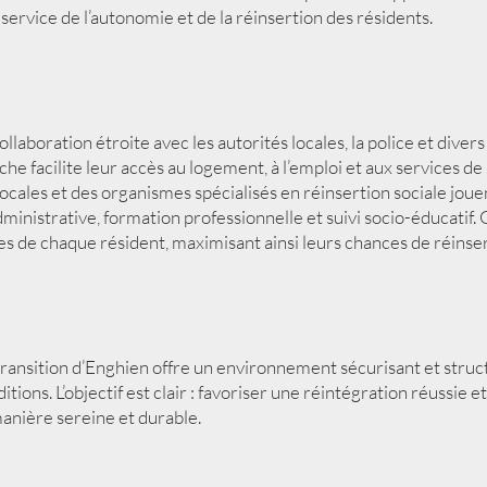
ervice de l’autonomie et de la réinsertion des résidents.
llaboration étroite avec les autorités locales, la police et dive
facilite leur accès au logement, à l’emploi et aux services de s
locales et des organismes spécialisés en réinsertion sociale jouen
istrative, formation professionnelle et suivi socio-éducatif. 
s de chaque résident, maximisant ainsi leurs chances de réinser
e transition d’Enghien offre un environnement sécurisant et stru
ions. L’objectif est clair : favoriser une réintégration réussie et
manière sereine et durable.